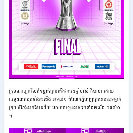
ក្រុមណាហ្គាវើលដ៍ទម្លាក់ក្រុមជើងឯករងឆ្នាំចាស់ វិសាខា ដោយ
លទ្ធផលសរុបទាំង២ជើង ២ទល់១ ចំណែកភ្នំពេញក្រោនបានទម្លាក់
ក្រុម គិរីវង់សុខសែនជ័យ ដោយលទ្ធផលសរុបទាំង២ជើង ៦ទល់០
។