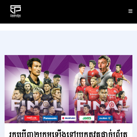
CLUB
NEWS
FIXTURES
RESULTS
STANDINGS
STATISTICS
VIDEOS
រកឃើញ២ក្រុមឡើងទៅប្រកួតវគ្គផ្តាច់ព្រ័ត្រ
DOWNLOAD