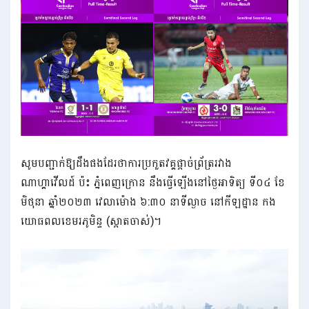
សូមបញ្ជាក់ឱ្យដឹងផងដែរថាការប្រកួតវគ្គផ្ដាច់ព្រ័ត្ររវាង
ណាហ្គាវើលដ៍ ប៉ះ ភ្នំពេញក្រោន នឹងធ្វើឡើងនៅថ្ងៃអាទិត្យ ទី០៤ ខែ
មិថុនា ឆ្នាំ២០២៣ វេលាម៉ោង ៦:៣០ នាទីល្ងាច នៅកីឡដ្ឋាន កង
យោធពលខេមរភូមិន្ទ (ស្តាតចាស់)។