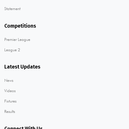
Statement
Competitions
Premier League
League 2
Latest Updates
News
Videos
Fixtures
Results
Connect With Us