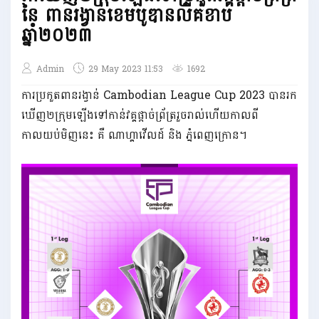
នៃ ពានរង្វាន់ខេមបូឌានលីគខាប់
ឆ្នាំ២០២៣
TICKETS
Admin
29 May 2023 11:53
1692
ការប្រកួតពានរង្វាន់ Cambodian League Cup 2023 បានរក
ឃើញ២ក្រុមឡើងទៅកាន់វគ្គផ្ដាច់ព្រ័ត្ររួចរាល់ហើយកាលពី
កាលយប់មិញនេះ គឺ ណាហ្គាវើលដ៍ និង ភ្នំពេញក្រោន។